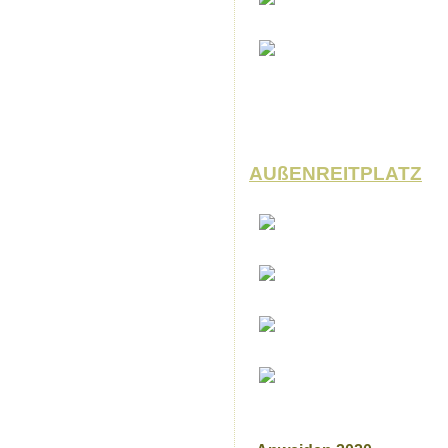
AUßENREITPLATZ