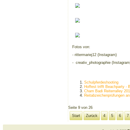
Fotos von:
- rittermariej12 (Instagram)
- creativ_photographie (Instagram
Schulpferdeshooting
Hoffest trifft Beachparty - 
Cham Badi Reiterralley 20
Reitabzeichenprüfungen an
Seite 9 von 26
Start
Zurück
4
5
6
7