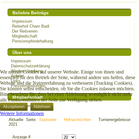
Beliebte Beiträge
Impressum
Reiterhof Cham Badi
Der Reitverein
Mitgliedschaft
Pensionspferdehaltung
Über uns
Impressum
Datenschutzerklärung
Wegbeschreibung
Wir nutzen Cookies auf unserer Website. Einige von ihnen sind
Anfahrt
essenziell für den Betrieb der Seite, während andere uns helfen, diese
Links
Website und die Nutzererfahrung zu verbessern (Tracking Cookies).
Pressemitteilungen
Sie können selbst entscheiden, ob Sie die Cookies zulassen möchten.
Bitte beachten Sie, dass bei einer Ablehnung womöglich nicht mehr
Mitgliedschaft
alle Funktionalitäten der Seite zur Verfügung stehen.
Zum Anmeldeformular
Akzeptieren
Ablehnen
Weitere Informationen
Aktuelle Seite:
Startseite
Hofnachrichten
Turnierergebnisse
2021
Anzeige #