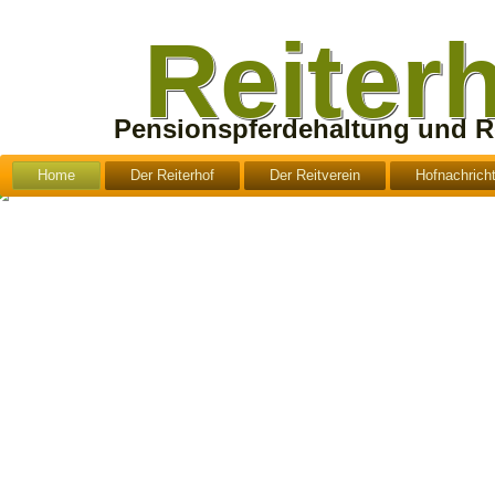
Reiter
Pensionspferdehaltung und Re
Home
Der Reiterhof
Der Reitverein
Hofnachrich