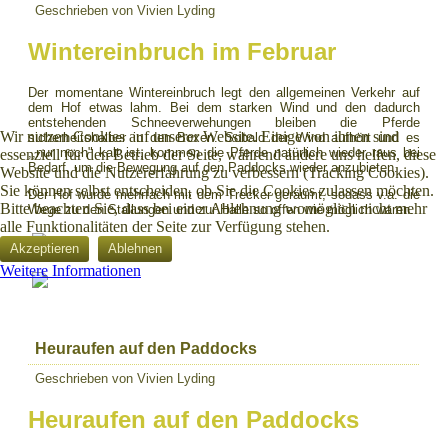
Geschrieben von Vivien Lyding
Wintereinbruch im Februar
Der momentane Wintereinbruch legt den allgemeinen Verkehr auf
dem Hof etwas lahm. Bei dem starken Wind und den dadurch
entstehenden Schneeverwehungen bleiben die Pferde
Wir nutzen Cookies auf unserer Website. Einige von ihnen sind
sicherheitshalber in den Boxen. Sobald der Wind aufhört und es
,,nur noch" kalt ist, kommen die Pferde natürlich wieder raus bei
essenziell für den Betrieb der Seite, während andere uns helfen, diese
Bedarf, um die Bewegung auf den Paddocks wieder anzubieten.
Website und die Nutzererfahrung zu verbessern (Tracking Cookies).
Sie können selbst entscheiden, ob Sie die Cookies zulassen möchten.
Der Hof wurde mehrfach mit dem Trecker geräumt, sodass v.a. die
Bitte beachten Sie, dass bei einer Ablehnung womöglich nicht mehr
Wege zu den Stallungen und zur Halle so offen wie möglich waren.
alle Funktionalitäten der Seite zur Verfügung stehen.
Akzeptieren
Ablehnen
Weitere Informationen
Heuraufen auf den Paddocks
Geschrieben von Vivien Lyding
Heuraufen auf den Paddocks