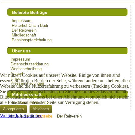
Beliebte Beiträge
Impressum
Reiterhof Cham Badi
Der Reitverein
Mitgliedschaft
Pensionspferdehaltung
Über uns
Impressum
Datenschutzerklärung
Wegbeschreibung
Anfahrt
Wir nutzen Cookies auf unserer Website. Einige von ihnen sind
Links
essenziell für den Betrieb der Seite, während andere uns helfen, diese
Pressemitteilungen
Website und die Nutzererfahrung zu verbessern (Tracking Cookies).
Sie können selbst entscheiden, ob Sie die Cookies zulassen möchten.
Mitgliedschaft
Bitte beachten Sie, dass bei einer Ablehnung womöglich nicht mehr
alle Funktionalitäten der Seite zur Verfügung stehen.
Zum Anmeldeformular
Akzeptieren
Ablehnen
Weitere Informationen
Aktuelle Seite:
Startseite
Der Reitverein