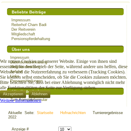
Beliebte Beiträge
Impressum
Reiterhof Cham Badi
Der Reitverein
Mitgliedschaft
Pensionspferdehaltung
Über uns
Impressum
Wir nutzen Cookies auf unserer Website. Einige von ihnen sind
Datenschutzerklärung
essenziell für den Betrieb der Seite, während andere uns helfen, diese
Wegbeschreibung
Anfahrt
Website und die Nutzererfahrung zu verbessern (Tracking Cookies).
Links
Sie können selbst entscheiden, ob Sie die Cookies zulassen möchten.
Pressemitteilungen
Bitte beachten Sie, dass bei einer Ablehnung womöglich nicht mehr
alle Funktionalitäten der Seite zur Verfügung stehen.
Mitgliedschaft
Akzeptieren
Ablehnen
Zum Anmeldeformular
Weitere Informationen
Aktuelle Seite:
Startseite
Hofnachrichten
Turnierergebnisse
2022
Anzeige #