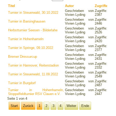
Titel
Autor
Zugriffe
Geschrieben von
Zugriffe:
Turnier in Steuerwald, 30.10.2022
Vivien Lyding
2387
Geschrieben von
Zugriffe:
Turnier in Barsinghausen
Vivien Lyding
2446
Geschrieben von
Zugriffe:
Herbstturnier Seesen - Bilderlahe
Vivien Lyding
2526
Geschrieben von
Zugriffe:
Turnier in Hohenhameln
Vivien Lyding
2420
Geschrieben von
Zugriffe:
Turnier in Springe, 09.10.2022
Vivien Lyding
2377
Geschrieben von
Zugriffe:
Bremer Dressurcup
Vivien Lyding
2431
Geschrieben von
Zugriffe:
Turnier in Hannover, Reiterstadion
Vivien Lyding
2332
Geschrieben von
Zugriffe:
Turnier in Steuerwald, 11.09.2022
Vivien Lyding
2549
Geschrieben von
Zugriffe:
Turnier in Burgdorf
Vivien Lyding
2487
Turnier in Hohenhameln,
Geschrieben von
Zugriffe:
Stoppelfeldturnier RSV Clauen e.V.
Vivien Lyding
2447
Seite 1 von 4
Start
Zurück
1
2
3
4
Weiter
Ende