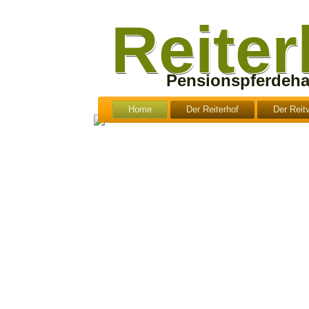
Reite
Pensionspferdeha
Home
Der Reiterhof
Der Reit