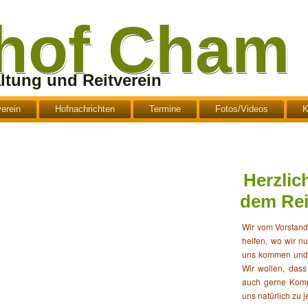
rhof Cham
ltung und Reitverein
verein
Hofnachrichten
Termine
Fotos/Videos
K
Herzlic
dem Rei
Wir vom Vorstand
helfen, wo wir n
uns kommen und 
Wir wollen, dass
auch gerne Komp
uns natürlich zu j