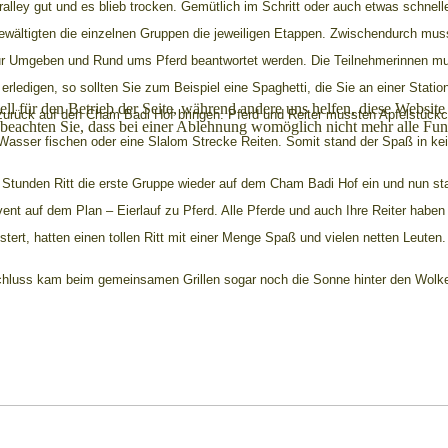
rralley gut und es blieb trocken. Gemütlich im Schritt oder auch etwas schnell
ewältigten die einzelnen Gruppen die jeweiligen Etappen. Zwischendurch mus
ur Umgeben und Rund ums Pferd beantwortet werden. Die Teilnehmerinnen m
erledigen, so sollten Sie zum Beispiel eine Spaghetti, die Sie an einer Stati
ell für den Betrieb der Seite, während andere uns helfen, diese Websit
 zurück auf den Cham Badi Hof bringen. Pferd und Reiter mussten Apfelstück
 beachten Sie, dass bei einer Ablehnung womöglich nicht mehr alle Funk
asser fischen oder eine Slalom Strecke Reiten. Somit stand der Spaß in kei
 Stunden Ritt die erste Gruppe wieder auf dem Cham Badi Hof ein und nun s
vent auf dem Plan – Eierlauf zu Pferd. Alle Pferde und auch Ihre Reiter haben
stert, hatten einen tollen Ritt mit einer Menge Spaß und vielen netten Leute
hluss kam beim gemeinsamen Grillen sogar noch die Sonne hinter den Wolk