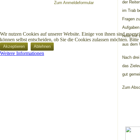
der Reite
Zum Anmeldeformular
im Trab b
Fragen z
Aufgaben 
Wir nutzen Cookies auf unserer Website. Einige von ihnen sind essenzi
heile mit
können selbst entscheiden, ob Sie die Cookies zulassen möchten. Bitte
aus dem W
Akzeptieren
Ablehnen
Weitere Informationen
Nach drei
das Ziele
gut gemei
Zum Absc