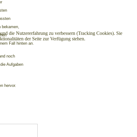
er
sten
ussten
on bekamen,
e und die Nutzererfahrung zu verbessern (Tracking Cookies). Sie
chen
tionalitäten der Seite zur Verfügung stehen.
nem Fall hinten an.
tand noch
 die Aufgaben
n.
en hervor.